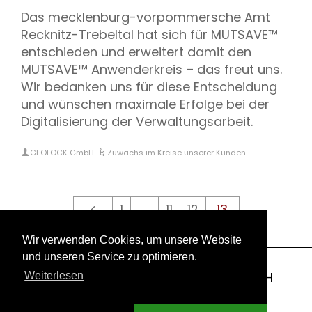
Das mecklenburg-vorpommersche Amt
Recknitz-Trebeltal hat sich für MUTSAVE™
entschieden und erweitert damit den
MUTSAVE™ Anwenderkreis – das freut uns.
Wir bedanken uns für diese Entscheidung
und wünschen maximale Erfolge bei der
Digitalisierung der Verwaltungsarbeit.
GEOLOCK GmbH
Zuwachs im Kreise unserer Kunden
1
…
11
12
13
Wir verwenden Cookies, um unsere Website
und unseren Service zu optimieren.
Copyright 2003-2026 © GEOLOCK GmbH
Weiterlesen
Impressum
Datenschutzerklärung