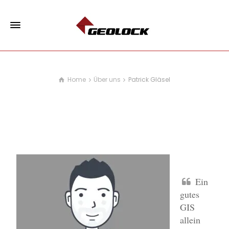
Home
Über uns
Patrick Gläsel
Patrick Gläsel
Ein
gutes
GIS
allein