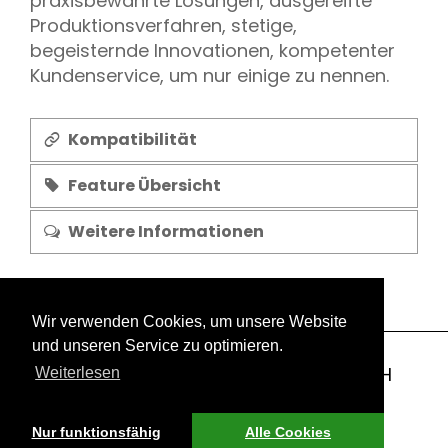
praxisbewährte Lösungen, ausgereifte
Produktionsverfahren, stetige,
begeisternde Innovationen, kompetenter
Kundenservice, um nur einige zu nennen.
Kompatibilität
Feature Übersicht
Weitere Informationen
Wir verwenden Cookies, um unsere Website
und unseren Service zu optimieren.
Copyright 2003-2026 © GEOLOCK GmbH
Weiterlesen
Impressum
Datenschutzerklärung
Informationspflichten
Nur funktionsfähig
Alle Cookies