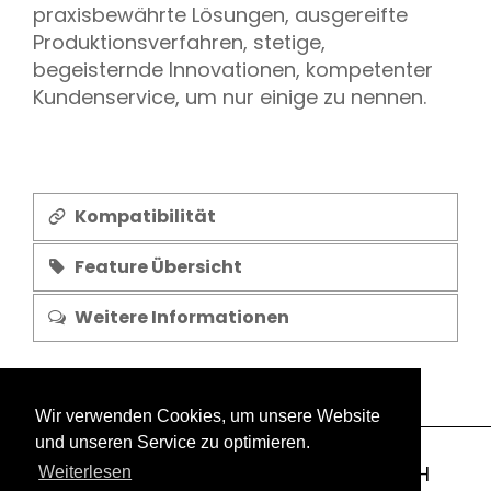
praxisbewährte Lösungen, ausgereifte
Produktionsverfahren, stetige,
begeisternde Innovationen, kompetenter
Kundenservice, um nur einige zu nennen.
Kompatibilität
Feature Übersicht
Weitere Informationen
Wir verwenden Cookies, um unsere Website
und unseren Service zu optimieren.
Copyright 2003-2026 © GEOLOCK GmbH
Weiterlesen