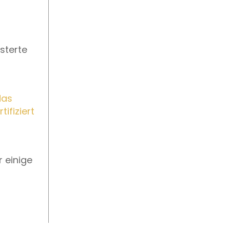
sterte
das
ifiziert
 einige