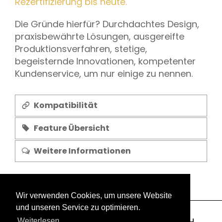
Rezertifizierung bis heute.
Die Gründe hierfür? Durchdachtes Design,
praxisbewährte Lösungen, ausgereifte
Produktionsverfahren, stetige,
begeisternde Innovationen, kompetenter
Kundenservice, um nur einige zu nennen.
Kompatibilität
Feature Übersicht
Weitere Informationen
Wir verwenden Cookies, um unsere Website
und unseren Service zu optimieren.
Copyright 2003-2026 © GEOLOCK GmbH
Weiterlesen