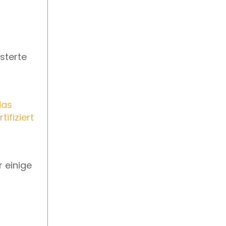
sterte
das
ifiziert
 einige