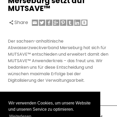
Merseburg setzt auf
MUTSAVE™
Share
Der sachsen-anhaltinische
Abwasserzweckverband Merseburg hat sich für
MUTSAVE™ entschieden und erweitert damit den
MUTSAVE™ Anwenderkreis – das freut uns. Wir
bedanken uns für diese Entscheidung und
wünschen maximale Erfolge bei der
Digitalisierung der Verwaltungsarbeit.
Wir verwenden Cookies, um unsere Website
und unseren Service zu optimieren.
Copyright 2003-2026 © GEOLOCK GmbH
Weiterlesen